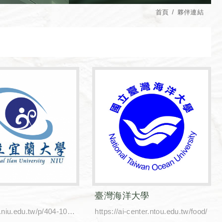
首頁
夥伴連結
臺灣海洋大學
https://bas.niu.edu.tw/p/404-1053-28131.php?Lang=zh-tw
https://ai-center.ntou.edu.tw/food/