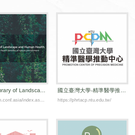
Video Library of Landscape and Human Health
國立臺灣大學-精準醫學推動中心
https://inlhh.conf.asia/index.aspx?lang=en
https://phrtacp.ntu.edu.tw/