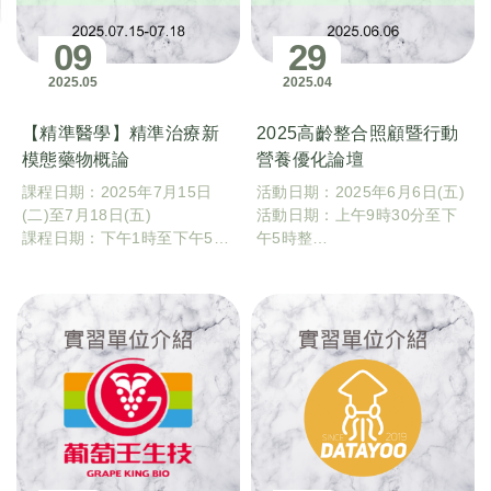
09
29
2025
05
2025
04
【精準醫學】精準治療新
2025高齡整合照顧暨行動
模態藥物概論
營養優化論壇
課程日期：2025年7月15日
活動日期：2025年6月6日(五)
(二)至7月18日(五)
活動日期：上午9時30分至下
課程日期：下午1時至下午5時
午5時整
40分
活動地點：國立臺灣大學生農
課程地點：國立臺灣大學藥學
學院實驗林管理處農業育成推
專業學院水森館101講堂(臺北
廣中心（雲林縣虎尾鎮學府西
市林森南路33號)
路8號鋤禾館）