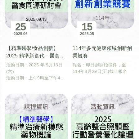
25
15
2025
06
2025
05
【精準醫學/食品創新】
114年多元健康領域創新創
2025 精準新食代－醫食同
業競賽
源研討會
活動日期：2025 年 9月13日
報名：即日起開始徵件，至
(六)
114年8月29日(五)截止報名
活動日期：上午9時至下午4時
30分
活動地點：國立臺灣大學醫學
院101講堂