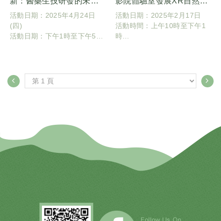
新：醫藥生技研發的未來
影院體驗室發展XR自然療
視野
癒】
活動日期：2025年4月24日
活動日期：2025年2月17日
(四)
活動時間：上午10時至下午1
活動日期：下午1時至下午5時
時
整
活動地點：國立臺灣大學園藝
活動地點：國立臺灣大學獸醫
系造園館101教室、3樓
系三館地下室演講廳