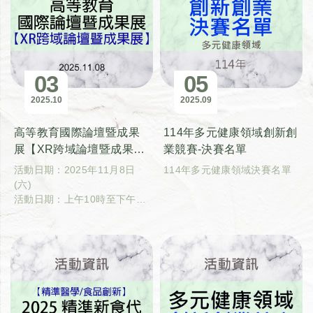
03
05
2025
10
2025
09
高等教育國際論壇暨成果
114年多元健康領域創新創
展【XR跨域論壇暨成果
業競賽-決賽名單
展】
活動日期：2025年11月8日
114年多元健康領域決賽名單
(六)
活動日期：上午10時至下午5
時整
活動地點：國立臺灣大學綜合
教學館1F、2F、3F