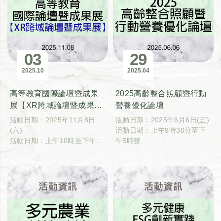
03
29
2025
10
2025
04
高等教育國際論壇暨成果
2025高齡整合照顧暨行動
展【XR跨域論壇暨成果
營養優化論壇
展】
活動日期：2025年11月8日
活動日期：2025年6月6日(五)
(六)
活動日期：上午9時30分至下
活動日期：上午10時至下午5
午5時整
時整
活動地點：國立臺灣大學生農
活動地點：國立臺灣大學綜合
學院實驗林管理處農業育成推
教學館1F、2F、3F
廣中心（雲林縣虎尾鎮學府西
路8號鋤禾館）