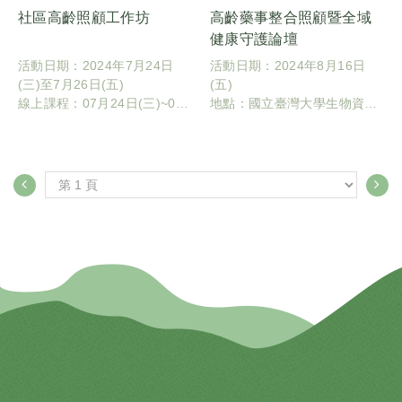
社區高齡照顧工作坊
高齡藥事整合照顧暨全域
健康守護論壇
活動日期：2024年7月24日
活動日期：2024年8月16日
(三)至7月26日(五)
(五)
線上課程：07月24日(三)~07
地點：國立臺灣大學生物資源
月25(四) 線上講授與討論（視
暨農學院實驗林管理處農業育
訊會議連結報名後傳送）
成推廣中心（鋤禾館）雲林縣
現場實作：07月26日(五) 新城
虎尾鎮學府西路8號
社區（新竹縣寶山鄉寶新路二
段251巷25號）