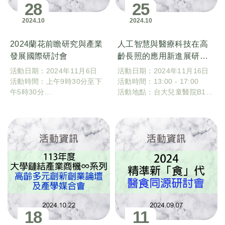
28
25
2024
10
2024
10
2024蘭花前瞻研究與產業
人工智慧與醫療科技在高
發展國際研討會
齡長照的應用新進展研討
會
活動日期：2024年11月6日
活動日期：2024年11月16日
活動時間：上午9時30分至下
活動時間：13:00 - 17:00
午5時30分
活動地點：台大兒童醫院B1會
活動地點：國立成功大學圖書
議室 (台北市中正區中山南路8
館會議廳(圖書館B1)
號)
18
11