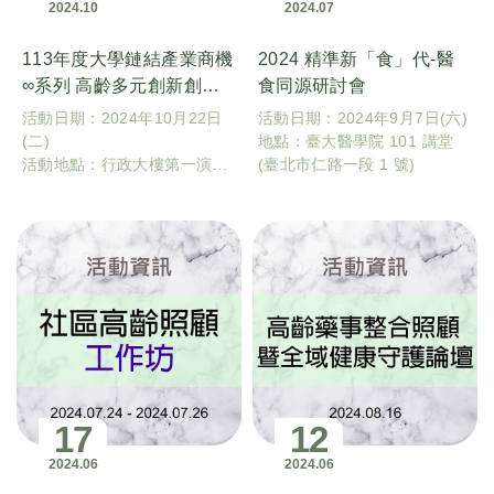
2024
10
2024
07
113年度大學鏈結產業商機
2024 精準新「食」代-醫
∞系列 高齡多元創新創業
食同源研討會
論壇及產學媒合會
活動日期：2024年10月22日
活動日期：2024年9月7日(六)
(二)
地點：臺大醫學院 101 講堂
活動地點：行政大樓第一演講
(臺北市仁路一段 1 號)
廳、第四演講廳、展示廳(基隆
市北寧路 2 號 國立臺灣海洋大
學)
17
12
2024
06
2024
06