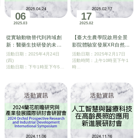
06
17
2025
03
2025
02
從實驗動物替代到跨域創
【臺大生農學院啟用全景
新：醫藥生技研發的未來
影院體驗室發展XR自然療
視野
癒】
活動日期：2025年4月24日
活動日期：2025年2月17日
(四)
活動時間：上午10時至下午1
活動日期：下午1時至下午5時
時
整
活動地點：國立臺灣大學園藝
活動地點：國立臺灣大學獸醫
系造園館101教室、3樓
系三館地下室演講廳