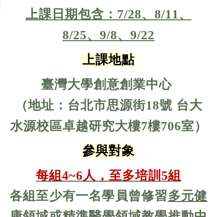
上課日期包含：7/28、8/11、
8/25、9/8、9/22
上課地點
臺灣大學創意創業中心
（地址：
台北市思源街18號 台大
水源校區卓越研究大樓7樓706室
）
參與對象
每組
4~6
人，至多培訓
5
組
各組至少有一名學員曾修習
多元健
康領域
或
精準醫學領域
教學推動中