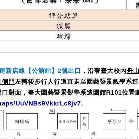
運新店線【公館站】2號出口
，沿著臺大校內
舟
的側門
左轉後步行人行道直走至園藝暨景觀學系造
門口對面，
臺大園藝暨景觀學系造園館R101
位置
/maps/UuVNBs9VkkrLc8jv7
。