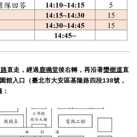
山路
直走，經過
鹿鳴堂
後右轉，再沿著
欒樹道
直
園館入口（臺北市大安區基隆路四段138號，
圖：