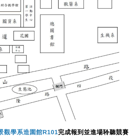
景觀學系造園館R101
完成報到並進場聆聽競賽