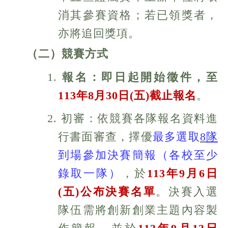
消其參賽資格；若已領獎者，
亦將追回獎項。
（二）競賽方式
1.
報名：即日起開始徵件，至
113
年
8
月
30
日
(
五
)
截止報名
。
2. 初審：依競賽各隊報名資料進
行書面審查，擇優
最多選取
8
隊
到場參加決賽簡報
（各校至少
錄取一隊）
，於
113
年9
月6
日
(
五
)
公布決賽名
單
。決賽入選
隊伍需將創新創業主題內容製