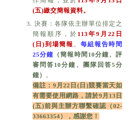
作簡報，並於
113
年
9
月13
日
(五
)
繳交簡報資料。
3. 決賽：各隊依主辦單位排定之
簡報順序，於
113
年9
月
22
日
(日
)
到場簡報
。
每組報告時間
25分鐘
（簡報時間10分鐘、評
審問答10分鐘、團隊回答5分
鐘）
。
備註：9月22日(日)競賽當天如
有需要使用網路，
請
於9月13日
(五)前
與主辦方
聯繫確認（02-
33663354），感謝您！