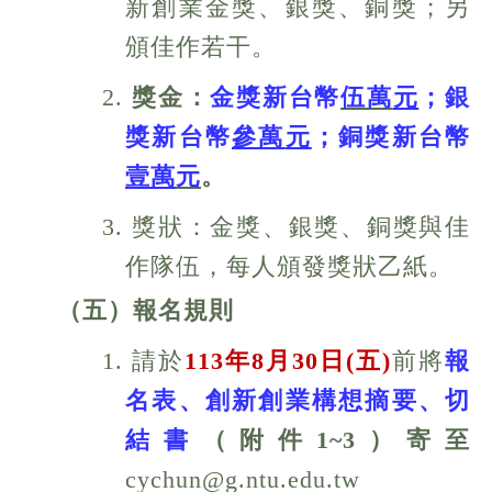
新創業金獎、銀獎、銅獎；另
頒佳作若干。
2.
獎金：
金獎新台幣
伍萬
元
；銀
獎新台幣
參萬
元
；銅獎新台幣
壹萬
元
。
3. 獎狀：金獎、銀獎、銅獎與佳
作隊伍，每人頒發獎狀乙紙。
（五）報名規則
1. 請於
113
年
8
月30
日
(
五
)
前將
報
名表、創新創業構想摘要、切
結書
（附件1~3）
寄至
cychun@g.ntu.edu.tw