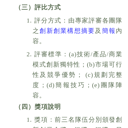
（三）評比方式
1. 評分方式：由專家評審各團隊
之
創新創業構想摘要
及
簡報
內
容。
2. 評審標準：(a)技術/產品/商業
模式創新獨特性；(b)市場可行
性及競爭優勢； (c)規劃完整
度；(d)簡報技巧；(e)團隊陣
容。
（四）獎項說明
1. 獎項：前三名隊伍分別頒發創