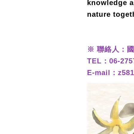
knowledge an
nature toget
※ 聯絡人：
TEL：
06-275
E-mail：
z58