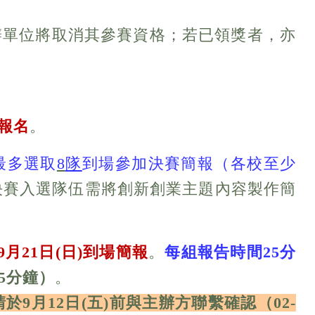
主辦單位將取消其參賽資格；若已領獎者，亦
報名
。
最多選取
8
隊
到場參加決賽簡報
（各校至少
決賽入選隊伍需將創新創業主題內容製作簡
9
月
21
日
(日
)
到場簡報
。
每組報告時間25分
5分鐘）
。
請
於9月12日(五)前
與主辦方
聯繫確認（02-