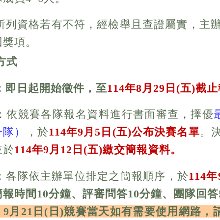
以上所列資格若有不符，經檢舉且查證屬實，
回獎項。
方式
：即日起開始徵件，至
114
年
8
月29
日
(
五
)
截止
初審：依競賽各隊報名資料進行書面審查，擇優
一隊）
，於
114
年9
月5
日
(
五
)
公布決賽名
單
。
並於
114
年
9
月12
日
(五
)
繳交簡報資料。
決賽：各隊依主辦單位排定之簡報順序，於
114
年
簡報時間10分鐘、評審問答10分鐘、團隊回答
9月21日(日)競賽當天如有需要使用網路，