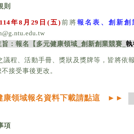
規則
114
年
8
月29
日
(
五
)
前將
報名表、創新創
n@g.ntu.edu.tw
主旨：報名【多元健康領域_創新創業競賽_
執
競賽之議程、活動手冊、獎狀及獎牌等，皆將
恕不接受事後更改。
健康領域報名資料下載請點這
►
►
事項