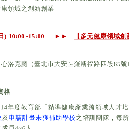
健康領域之創新創業
日
) 10:00~15:00 ►
►
【多元健康領域創
中心洛克廳（
臺北市大安區羅斯福路四段85號
資格
與114年度教育部「精準健康產業跨領域人才
校
及
申請計畫未獲補助學校
之培訓團隊，每
成員4~6人。