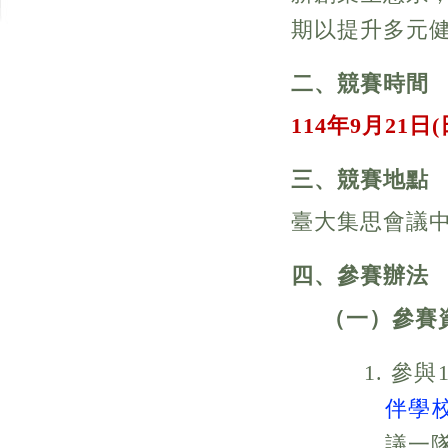
期以提升多元
二、競賽時間
114
年
9
月
21
日
(
三、競賽地點
臺大集思會議
四、參賽辦法
（一）參賽
1. 參
伴學
議一隊