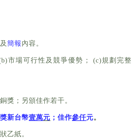
要
及
簡報
內容。
(b)市場可行性及競爭優勢； (c)規劃完整
、銅獎；另頒佳作若干。
銅獎新台幣
壹萬
元
；佳作
參仟
元
。
獎狀乙紙。