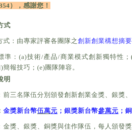
63354），感謝您！
方式
分方式：由專家評審各團隊之
創新創業構想摘
審標準：(a)技術/產品/商業模式創新獨特性；
d)簡報技巧；(e)團隊陣容。
說明
獎項：前三名隊伍分別頒發創新創業金獎、銀獎
：
金獎新台幣
伍萬
元
；銀獎新台幣
參萬
元
；
獎狀：金獎、銀獎、銅獎與佳作隊伍，每人頒發