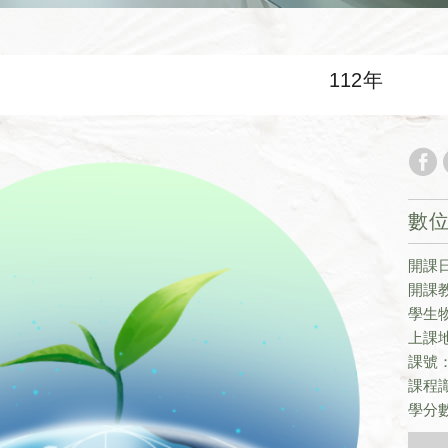
112年
數
開課日期
開課
學生
上課
課號：
課程識
學分