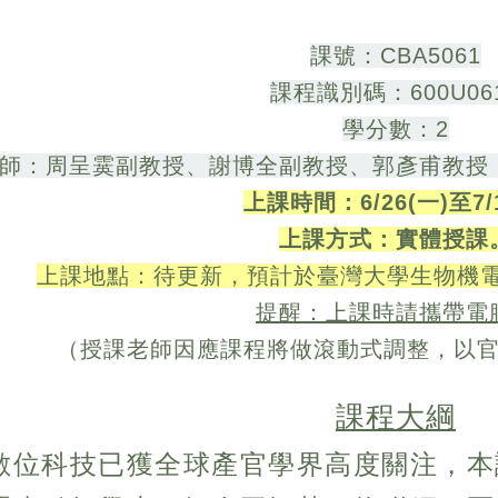
課號
：
CBA5061
課程識別碼
：
600U06
學分數：2
師：
周呈霙副教授
、
謝博全副教授、郭彥甫教授
上課時間：6/26(一)至7/
上課方式：
實體授課
上課地點：待更新，預計於臺灣大學生物機電
提醒：上課時請攜帶電
（授課老師因應課程將做滾動式調整，以
課程大綱
數位科技已獲全球產官學界高度關注，本