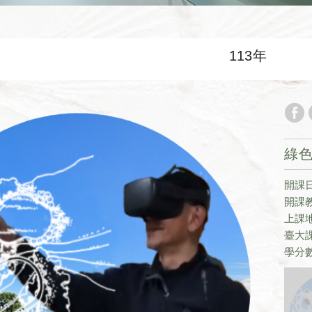
113年
綠
開課日期
開課
上課
臺大課
學分