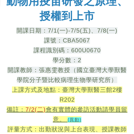
動物用疫苗研發之原理、
授權到上市
開課日期：7/1(一)-7/5(五)、7/8(一)
課號：CBA5067
課程識別碼：600U0670
學分數：2
開課教師：張惠雯教授（國立臺灣大學獸醫
學院分子暨比較病理生物學研究所）
上課方式及地點：
臺灣大學獸醫三館2
樓
R202
備註：
7/2(二)
會有實體的參訪活動請學員留
意。
(異動)
評量方式：出勤狀況與上台表現、授課教師