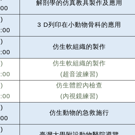
解剖學的仿真教具製作及應用
:00
)
3 D
列印在小動物骨科的應用
:00
)
仿生軟組織的製作
:00
)
仿生軟組織的製作
:00
(
超音波練習)
)
仿生體腔內檢查
:00
(
內視鏡練習)
)
仿生動物的急救施行
:00
)
臺灣大學附設動物醫院導覽