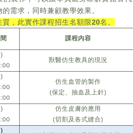
物的需求，同時兼顧教學效果。
性質，此實作課程招生名額限20名。
時間
課程內容
)
獸醫仿生教具的現況
:00
)
仿生血管的製作
:00
(
保定、抽血及上針)
:00
)
仿生皮膚的應用
:00
(
切割及各式縫合)
)