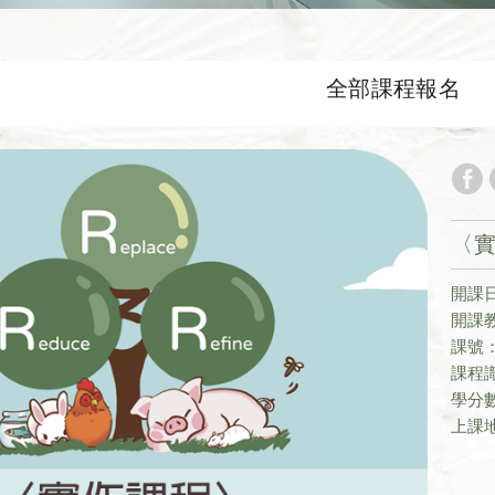
全部課程報名
〈
開課日期
開課
課號：
課程識
學分
上課