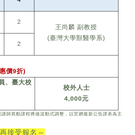
2
王尚麟 副教授
(
臺灣大學獸醫學系)
2
惠價9折)
員、臺大校
校外人士
4,000
元
應講師異動課程將做滾動式調整，以官網最新公告課表為主
不再接受報名～