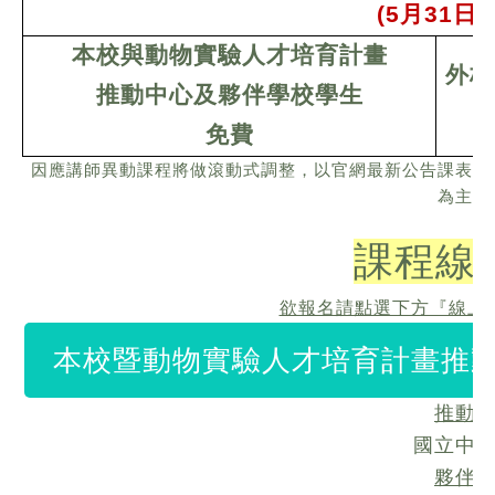
(5
月31日
本校與動物實驗人才培育計畫
外校
推動中心及夥伴學校學生
免費
因應講師異動課程將做滾動式調整，以官網最新公告課表
為主
課程線
欲報名請點選下方『線上
本校暨動物實驗人才培育計畫推動
推動
國立中
夥伴