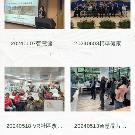
20240607智慧健康
20240603精準健康跨
2024：生成式AI在醫學
域世界咖啡館 (The
與農業科學的未來
World Café)
20240518 VR社區改造
20240513智慧晶片系
式設計摸索與實踐工作
統整合推動聯盟計畫參