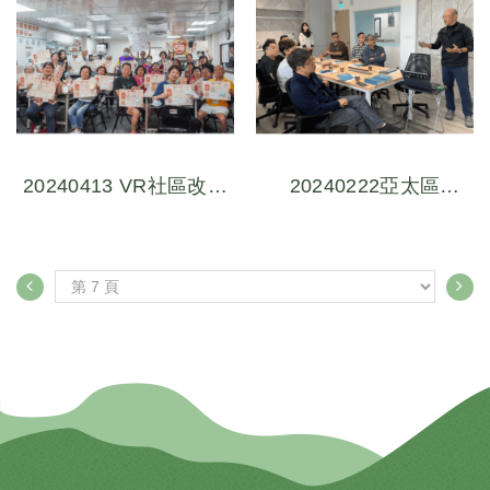
20240413 VR社區改造
20240222亞太區
式設計摸索與實踐工作
APPLE團隊參訪體驗數
坊(1)巷弄文化故事探
位交流會
索-尋找古莊里街頭巷
尾故事