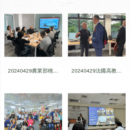
坊(3)-巷弄生活路徑採
訪體驗數位交流會
集-發掘古莊里內各種
生活主題路徑
20240429農業部桃園
20240429法國高教研
區農業改良場參訪體驗
究部創新研究科研團隊
數位交流會
參訪體驗數位交流會