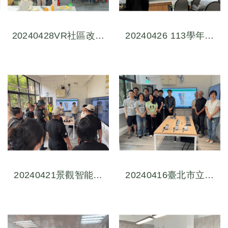
20240428VR社區改造
20240426 113學年度
式設計摸索與實踐工作
獸醫師於動物藥品疫苗
坊(2)巷弄生活地景解
產業職涯發展暨職缺說
密-採集古莊里內在地
明會
生活好場所
20240421景觀智能量
20240416臺北市立大
測體驗工作坊
學地球環境暨生物資源
學系團隊參訪體驗數位
交流會