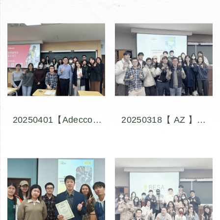
畜牧場參訪見習
參訪見習
20250401【Adecco x
20250318【 AZ 】從
BESA 】職涯必備：醫
創業到跨國藥廠總部—
藥履歷工作坊
創新顧問的航海手札