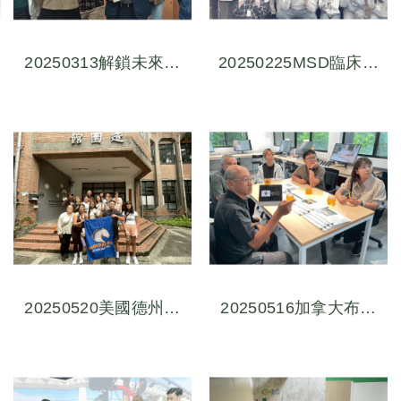
20250313解鎖未來：
20250225MSD臨床試
生成式AI應用與高效資
驗員 x 自媒體：開拓職
訊呈現技巧
涯新可能
20250520美國德州阿
20250516加拿大布洛
靈頓大學建築學院參訪
克大學應用健康科學學
體驗數位交流會
院參訪體驗數位交流會