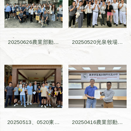
20250626農業部動植
20250520光泉牧場股
物防疫檢疫署基隆分
份有限公司大園廠參訪
署-汐止檢疫站檢疫犬
見習
訓練中心參訪見習
20250513、0520東盈
20250416農業部動植
農牧股份有限公司林口
物防疫檢疫署北區分所