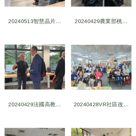
20240513智慧晶片系
20240429農業部桃園
統整合推動聯盟計畫參
區農業改良場參訪體驗
訪體驗數位交流會
數位交流會
20240429法國高教研
20240428VR社區改造
究部創新研究科研團隊
式設計摸索與實踐工作
參訪體驗數位交流會
坊(2)巷弄生活地景解
密-採集古莊里內在地