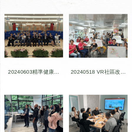
與農業科學的未來
20240603精準健康跨
20240518 VR社區改造
域世界咖啡館 (The
式設計摸索與實踐工作
World Café)
坊(3)-巷弄生活路徑採
集-發掘古莊里內各種
生活主題路徑