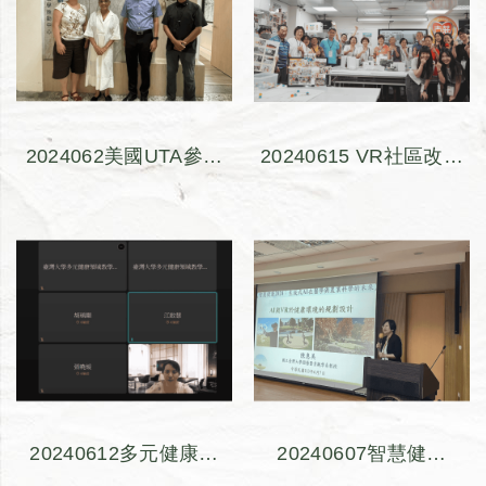
2024062美國UTA參訪
20240615 VR社區改造
體驗數位交流會
式設計摸索與實踐工作
坊(4)-街區公民咖啡館-
來一杯古莊咖啡！一邊
聊聊街區巷弄事吧！
20240612多元健康產
20240607智慧健康
業實習行前說明會
2024：生成式AI在醫學