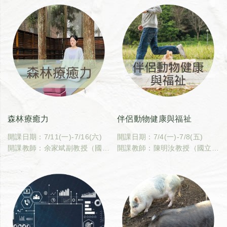
森林療癒力
伴侶動物健康與福祉
開課日期：7/11(一)-7/16(六)
開課日期：7/4(一)-7/8(五)
開課教師：余家斌副教授（國立
開課教師：陳明汝教授（國立臺
臺灣大學森林環境暨資源學系）
灣大學動物科學技術學系）
上課地點：臺灣大學森林環境暨
上課地點：線上課程（1天實體
資源學系森林館一樓林一教室、
課程），部分課程於臺灣大學動
臺灣大學綜合教學館 401教室
物科學技術學系畜一教室
(7/14)
（7/4）
臺大課碼：600U0640
臺大課碼：600U0650
學分數：2
學分數：2