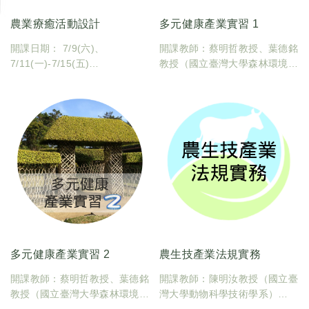
農業療癒活動設計
多元健康產業實習 1
開課日期： 7/9(六)、
開課教師：蔡明哲教授、葉德銘
7/11(一)-7/15(五)
教授（國立臺灣大學森林環境暨
開課教師：張育森教授、陳惠美
資源學系、園藝暨景觀學系）
教授、余家斌副教授（國立臺灣
臺大課碼：600U0690
大學園藝暨景觀學系、森林環境
學分數：1
暨資源學系）
開課日期：7-8月
講演課程地點：臺大農場園藝分
課程地點：各實習單位
場 臺北市大安區芳蘭路51號
臺大課碼：600U0680
學分數：1
多元健康產業實習 2
農生技產業法規實務
開課教師：蔡明哲教授、葉德銘
開課教師：陳明汝教授（國立臺
教授（國立臺灣大學森林環境暨
灣大學動物科學技術學系）
資源學系、園藝暨景觀學系）
臺大課碼：600U0190