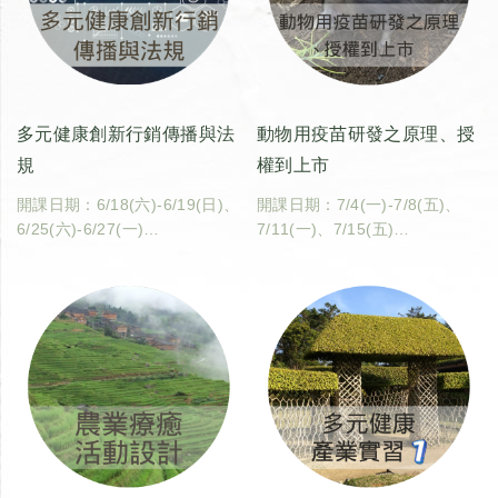
多元健康創新行銷傳播與法
動物用疫苗研發之原理、授
規
權到上市
開課日期：6/18(六)-6/19(日)、
開課日期：7/4(一)-7/8(五)、
6/25(六)-6/27(一)
7/11(一)、7/15(五)
開課教師：林如森助理教授（國
開課教師：張惠雯副教授（國立
立臺灣大學生物產業傳播暨發展
臺灣大學獸醫學院分子暨比較病
學系）
理生物學研究所）
上課地點：臺灣大學校總區農業
上課地點：線上
綜合館(生物產業傳播暨發展學
臺大課碼：600U0670
系五樓502研討室)
學分數：2
臺大課碼：600U0660
學分數：2