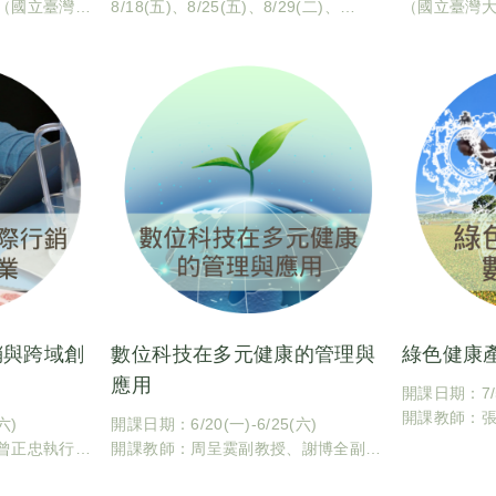
（國立臺灣大
8/18(五)、8/25(五)、8/29(二)、
（國立臺灣
9/1(五)
園藝暨景觀
暨景觀學系四
開課教師：曾正忠執行長（國立臺灣大
課號：CBA50
學創意創業中心）
課程識別碼：6
上課地點：臺灣大學園藝暨景觀學系四
學分數：1
號館204教室
開課日期：7-
臺大課碼：CBA5086
課程地點：
學分數：2
銷與跨域創
數位科技在多元健康的管理與
綠色健康
應用
開課日期：7/5(
開課教師：
六)
開課日期：6/20(一)-6/25(六)
（國立臺灣
曾正忠執行長
開課教師：周呈霙副教授、謝博全副教
上課地點：
觀學系、國立
授、郭彥甫教授（國立臺灣大學生物機
臺大課碼：60