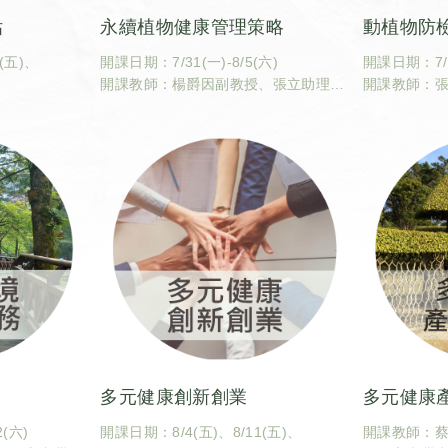
估
永續植物健康管理策略
動植物防
0(五)、
開課日期：7/31(一)-8/5(六)
開課日期：7/17
開課教師：楊爵因副教授、張立助理教
開課教師：
國立臺灣大學
授（國立臺灣大學植物病理與微生物學
授（國立臺
系）
比較病理生
科學技術學系
上課地點：實體授課。
植物病理與
課號：CBA5082
上課地點：
課程識別碼：600U0820
課號：CBA50
學分數：2
課程識別碼：6
學分數：2
多元健康創新創業
多元健康產
2(六)
開課日期：8/4(五)、8/11(五)、
開課教師：