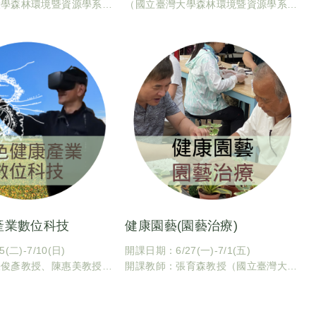
大學森林環境暨資源學系、
（國立臺灣大學森林環境暨資源學系、
學系）
園藝暨景觀學系）
69
課號：CBA5070
00U0690
課程識別碼：600U0700
學分數：2
8月
開課日期：7-8月
各實習單位
課程地點：各實習單位
產業數位科技
健康園藝(園藝治療)
二)-7/10(日)
開課日期：6/27(一)-7/1(五)
張俊彥教授、陳惠美教授
開課教師：張育森教授（國立臺灣大學
大學園藝暨景觀學系）
園藝暨景觀學系）
線上
上課地點：線上非同步上課 NTU
0U0600
COOL（目前規劃6/27-7/1課程中其中