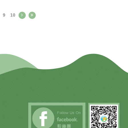
一天做直播QA，屆時開課前課程助教
會再發通知）
9
10
臺大課碼：600U0630
學分數：2