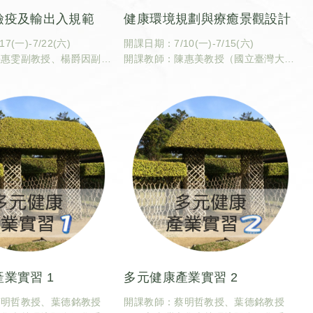
檢疫及輸出入規範
健康環境規劃與療癒景觀設計
(一)-7/22(六)
開課日期：7/10(一)-7/15(六)
張惠雯副教授、楊爵因副教
開課教師：陳惠美教授（國立臺灣大學
灣大學獸醫專業學院分子暨
園藝暨景觀學系）
物學研究所、國立臺灣大學
上課地點：實體授課。臺灣大學園藝暨
微生物學系）
景觀學系四號館204教室
實體授課。
課號：CBA5084
83
課程識別碼：600U0840
00U0830
學分數：2
業實習 1
多元健康產業實習 2
蔡明哲教授、葉德銘教授
開課教師：蔡明哲教授、葉德銘教授