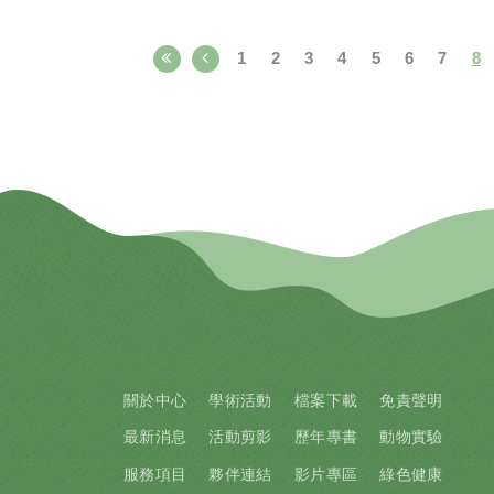
電工程學系）
學分數：2
上課地點：線上
臺大課碼：600U0610
1
2
3
4
5
6
7
8
學分數：2
關於中心
學術活動
檔案下載
免責聲明
最新消息
活動剪影
歷年專書
動物實驗
服務項目
夥伴連結
影片專區
綠色健康