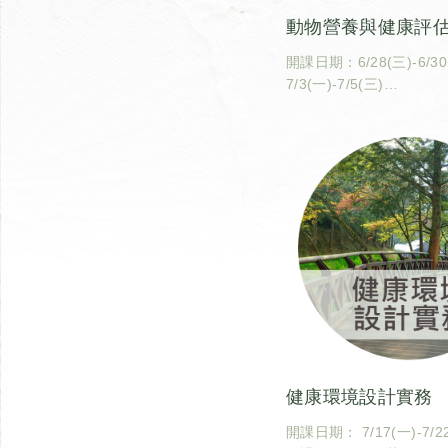
動物營養與健康評
開課日期：6/28(三)-6/3
7/3(一)-7/5(三)
開課教師：王翰聰教授（
動物科學技術學系）
上課地點：臺灣大學動物
畜三教室
課號：CBA5081
課程識別碼：600U0810
學分數：2
健康環境設計實務
開課日期： 7/17(一)-7/2